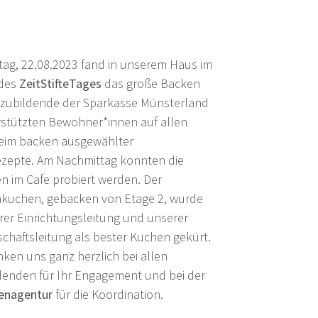
tag, 22.08.2023 fand in unserem Haus im
des
ZeitStifteTages
das große Backen
uszubildende der Sparkasse Münsterland
rstützten Bewohner*innen auf allen
eim backen ausgewählter
zepte. Am Nachmittag konnten die
n im Cafe probiert werden. Der
kuchen, gebacken von Etage 2, wurde
er Einrichtungsleitung und unserer
chaftsleitung als bester Kuchen gekürt.
ken uns ganz herzlich bei allen
denden für Ihr Engagement und bei der
genagentur
für die Koordination.