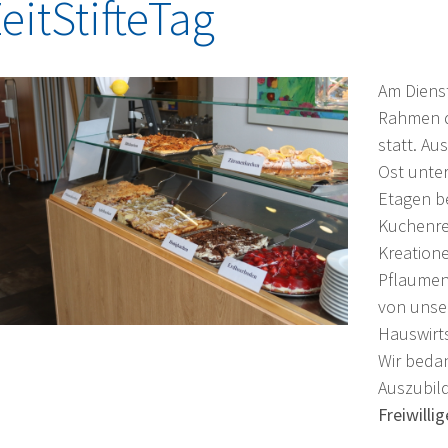
eitStifteTag
Am Diens
Rahmen 
statt. A
Ost unte
Etagen b
Kuchenre
Kreatione
Pflaumen
von unser
Hauswirts
Wir bedan
Auszubil
Freiwilli