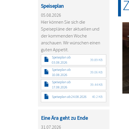
Z
Speiseplan
05.08.2026
Hier können Sie sich die
Speisepläne der aktuellen und
der kommenden Woche
anschauen. Wir wünschen einen
guten Appetit.
Speiseplan ab
39.89 KB
03.08.2026
Speiseplan ab
39.06 KB
10.08.2026
Speiseplan ab
39.44 KB
17.08.2026
Speiseplan ab 24.08.2026
40.2 KB
Eine Ära geht zu Ende
31.07.2026