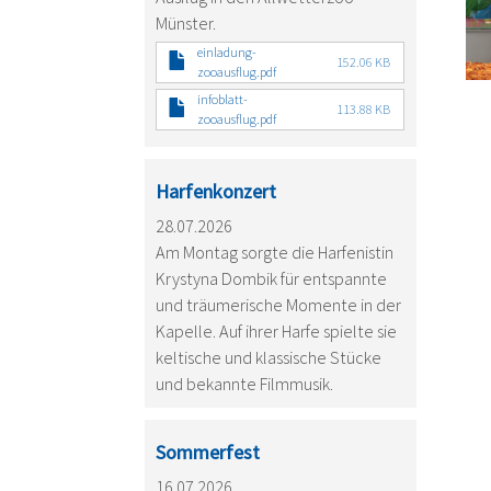
Münster.
einladung-
152.06 KB
zooausflug.pdf
infoblatt-
113.88 KB
zooausflug.pdf
Harfenkonzert
28.07.2026
Am Montag sorgte die Harfenistin
Krystyna Dombik für entspannte
und träumerische Momente in der
Kapelle. Auf ihrer Harfe spielte sie
keltische und klassische Stücke
und bekannte Filmmusik.
Sommerfest
16.07.2026