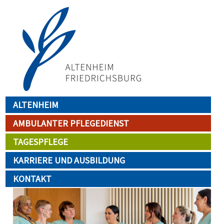
Direkt
zum
Inhalt
Main navigation
ALTENHEIM
AMBULANTER PFLEGEDIENST
TAGESPFLEGE
KARRIERE UND AUSBILDUNG
KONTAKT
Image
Im