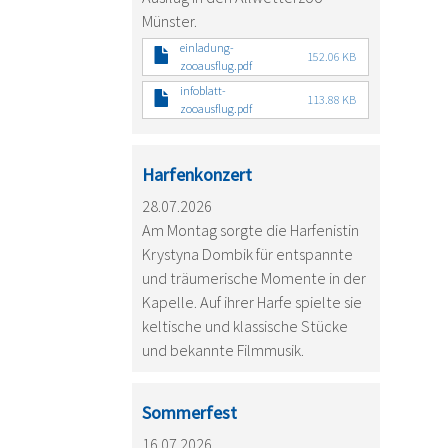
Münster.
einladung-
152.06 KB
zooausflug.pdf
infoblatt-
113.88 KB
zooausflug.pdf
Harfenkonzert
28.07.2026
Am Montag sorgte die Harfenistin
Krystyna Dombik für entspannte
und träumerische Momente in der
Kapelle. Auf ihrer Harfe spielte sie
keltische und klassische Stücke
und bekannte Filmmusik.
Sommerfest
16.07.2026