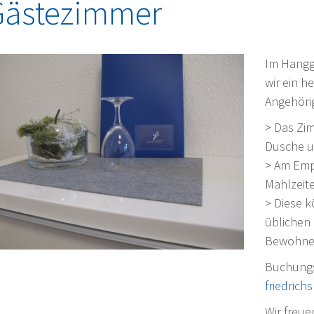
Gästezimmer
Im Hangg
wir ein h
Angehöri
> Das Zim
Dusche u
> Am Emp
Mahlzeit
> Diese k
üblichen
Bewohne
Buchungs
friedrich
Wir freue