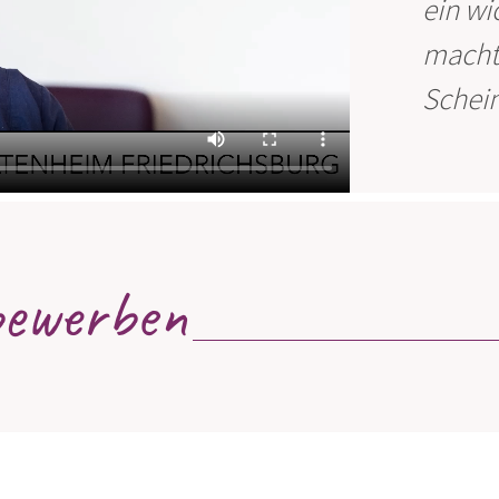
ein wi
macht 
Schein
bewerben