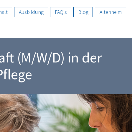
halt
Ausbildung
FAQ's
Blog
Altenheim
aft (M/W/D) in der
Pflege