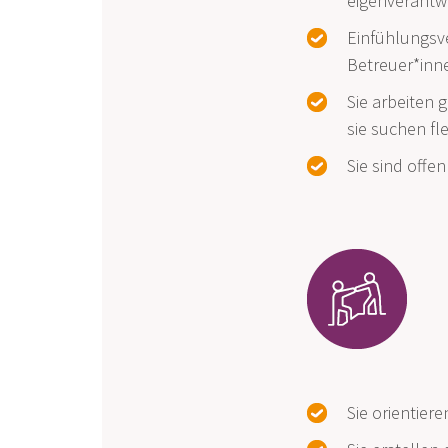
eigenverantwo
Einfühlungsv
Betreuer*inn
Sie arbeiten 
sie suchen fl
Sie sind offe
Sie orientie