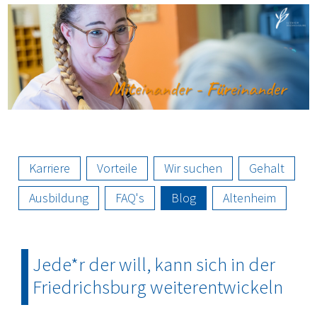
Direkt
Image
I
zum
Inhalt
Karriere
Vorteile
Wir suchen
Gehalt
Ausbildung
FAQ's
Blog
Altenheim
Jede*r der will, kann sich in der
Friedrichsburg weiterentwickeln