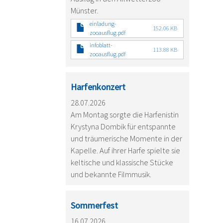
Münster.
einladung-
152.06 KB
zooausflug.pdf
infoblatt-
113.88 KB
zooausflug.pdf
Harfenkonzert
28.07.2026
Am Montag sorgte die Harfenistin
Krystyna Dombik für entspannte
und träumerische Momente in der
Kapelle. Auf ihrer Harfe spielte sie
keltische und klassische Stücke
und bekannte Filmmusik.
Sommerfest
16.07.2026