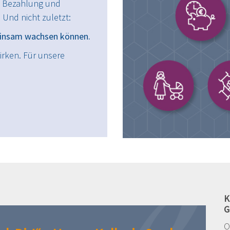
re Bezahlung und
. Und nicht zuletzt:
einsam wachsen können.
wirken. Für unsere
K
G
O