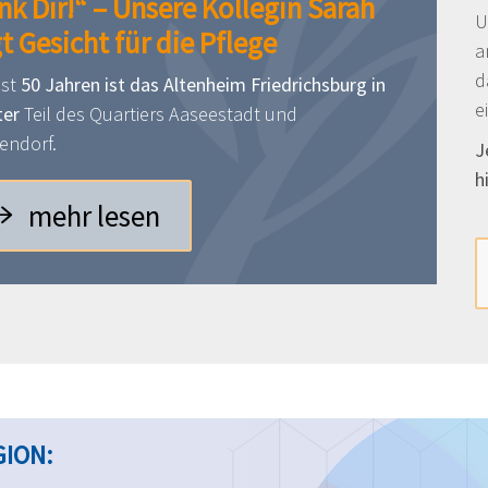
nk Dir!“ – Unsere Kollegin Sarah
U
t Gesicht für die Pflege
a
d
ast
50 Jahren ist das Altenheim Friedrichsburg in
e
ter
Teil des Quartiers Aaseestadt und
endorf.
J
h
mehr lesen
GION: