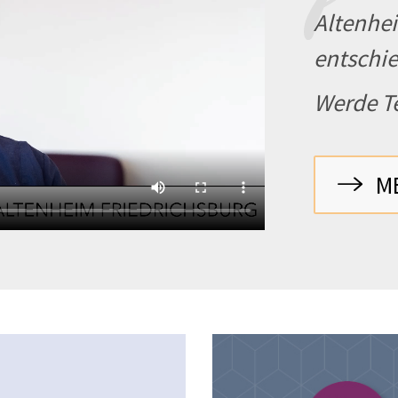
Altenhei
entschie
Werde Te
M