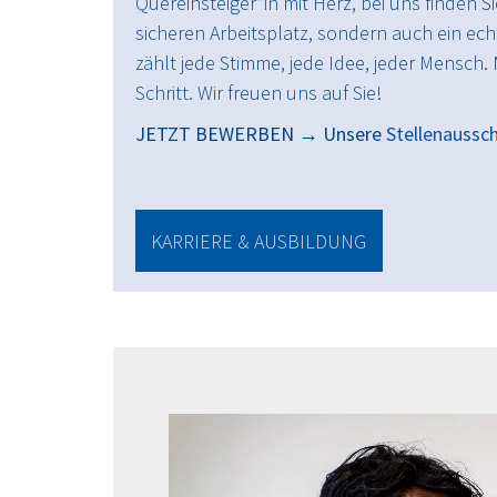
Quereinsteiger*in mit Herz, bei uns finden Si
sicheren Arbeitsplatz, sondern auch ein ech
zählt jede Stimme, jede Idee, jeder Mensch.
Schritt. Wir freuen uns auf Sie!
JETZT BEWERBEN → Unsere
Stellenaussc
KARRIERE & AUSBILDUNG
Video
file