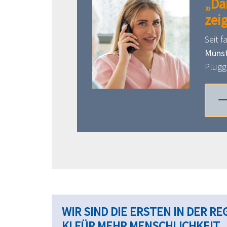
„Da
zeig
Seit f
Müns
Plugg
WIR SIND DIE ERSTEN IN DER RE
KI FÜR MEHR MENSCHLICHKEIT