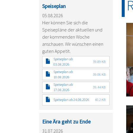
R
Speiseplan
05.08.2026
Hier können Sie sich die
Speisepläne der aktuellen und
der kommenden Woche
anschauen. Wir wünschen einen
guten Appetit.
Speiseplan ab
39.89 KB
03.08.2026
Speiseplan ab
39.06 KB
10.08.2026
Speiseplan ab
39.44 KB
17.08.2026
Speiseplan ab 24.08.2026
40.2 KB
Eine Ära geht zu Ende
31.07.2026