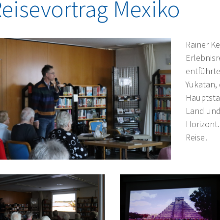
eisevortrag Mexiko
Rainer Ke
Erlebnisr
entführte
Yukatan, 
Hauptstad
Land und
Horizont.
Reise!