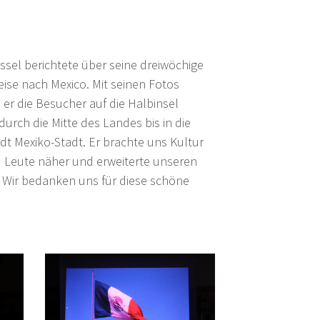
ssel berichtete über seine dreiwöchige
eise nach Mexico. Mit seinen Fotos
 er die Besucher auf die Halbinsel
durch die Mitte des Landes bis in die
t Mexiko-Stadt. Er brachte uns Kultur
 Leute näher und erweiterte unseren
 Wir bedanken uns für diese schöne