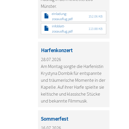
Münster.
einladung-
152.06 KB
zooausflug.pdf
infoblatt-
113.88 KB
zooausflug.pdf
Harfenkonzert
28.07.2026
Am Montag sorgte die Harfenistin
Krystyna Dombik für entspannte
und träumerische Momente in der
Kapelle. Auf ihrer Harfe spielte sie
keltische und klassische Stücke
und bekannte Filmmusik.
Sommerfest
16.07.2026