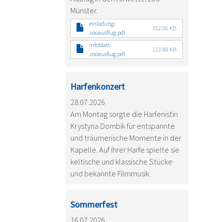
Münster.
einladung-
152.06 KB
zooausflug.pdf
infoblatt-
113.88 KB
zooausflug.pdf
Harfenkonzert
28.07.2026
Am Montag sorgte die Harfenistin
Krystyna Dombik für entspannte
und träumerische Momente in der
Kapelle. Auf ihrer Harfe spielte sie
keltische und klassische Stücke
und bekannte Filmmusik.
Sommerfest
16.07.2026