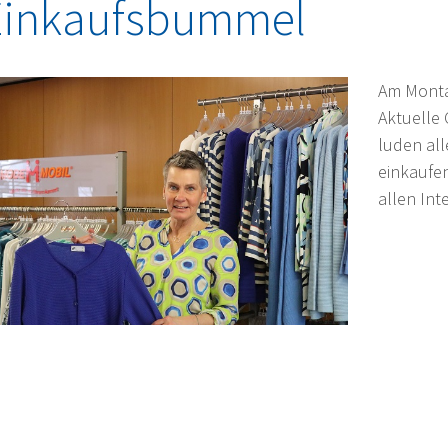
Einkaufsbummel
Am Monta
Aktuelle
luden al
einkaufen
allen Int